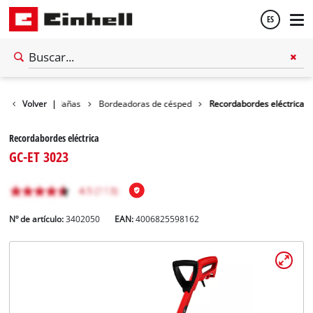
ES
Español
ora / Motoguadañas
Volver
|
Bordeadoras de césped
Recordabordes eléctrica
English
Recordabordes eléctrica
GC-ET 3023
Nº de artículo:
3402050
EAN:
4006825598162