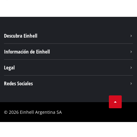
Descubra Einhell
Sostenibilidad
Información de Einhell
Sistema de baterías
Sobre nosotros
Legal
Servicio
Carrera
Aviso legal
Redes Sociales
Einhell global
Protección de datos
Facebook
Contacto
YouTube
Cumplimiento
© 2026 Einhell Argentina SA
Instagram
Bases y condiciones
Linkedin