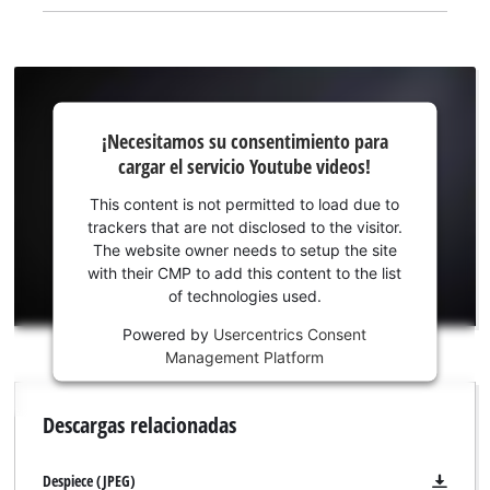
¡Necesitamos
¡Necesitamos su consentimiento para
su
cargar el servicio Youtube videos!
consentimiento
para cargar el
This content is not permitted to load due to
servicio
trackers that are not disclosed to the visitor.
Youtube!
The website owner needs to setup the site
with their CMP to add this content to the list
This
of technologies used.
content
is
Powered by
Usercentrics Consent
not
Management Platform
permitted
to
Descargas relacionadas
load
due
to
Despiece (JPEG)