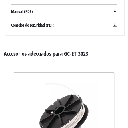
trackers
that
Manual (PDF)
are
not
Consejos de seguridad (PDF)
disclosed
to
the
visitor.
The
Accesorios adecuados para GC-ET 3023
website
owner
needs
to
setup
the
site
with
their
CMP
to
add
this