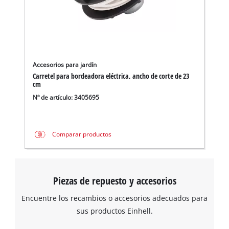
content
to
the
list
of
technologies
Accesorios para jardín
used.
Carretel para bordeadora eléctrica, ancho de corte de 23
cm
Powered
Nº de artículo: 3405695
by
Usercentrics
Consent
¡Necesitamos su consentimiento para
Management
Comparar productos
cargar el servicio Google Maps!
Platform
This content is not permitted to load due
to trackers that are not disclosed to the
Piezas de repuesto y accesorios
visitor. The website owner needs to setup
the site with their CMP to add this content
Encuentre los recambios o accesorios adecuados para
to the list of technologies used.
sus productos Einhell.
Powered by
Usercentrics Consent