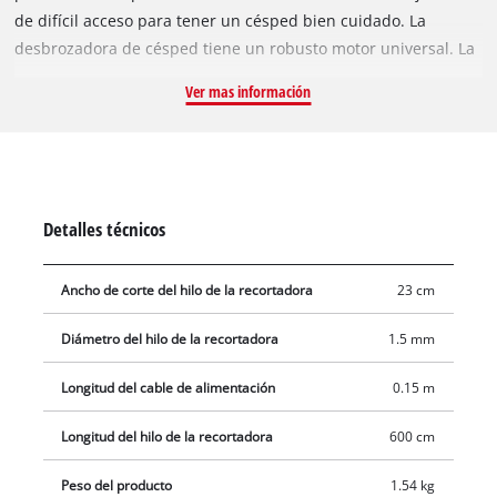
de difícil acceso para tener un césped bien cuidado. La
desbrozadora de césped tiene un robusto motor universal. La
empuñadura adicional permite una operación cómoda
Ver mas información
bimanual y, por lo tanto, un trabajo cómodo y sin fatiga. No
solo la carcasa, sino también la empuñadura adicional de la
robusta GC-ET 3023 están hechas de plástico de alta calidad y
resistente a los impactos. El corte de un solo filamento
permite un corte limpio y puede guiarse de manera fácil y
Detalles técnicos
conveniente utilizando el mecanismo de inclinación
automático. Además, una brida antitracción protege el cable
Ancho de corte del hilo de la recortadora
23 cm
de alimentación de la desbrozadora de césped del desgaste.
Diámetro del hilo de la recortadora
1.5 mm
Longitud del cable de alimentación
0.15 m
Longitud del hilo de la recortadora
600 cm
Peso del producto
1.54 kg