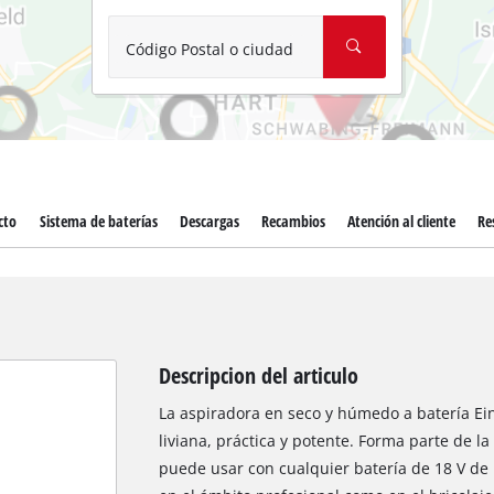
Aspirador de materiales húmedos y
Aspiradoras para cenizas
Código Postal o ciudad
Más herramientas de limpieza
Hidrolavadoras
Compresores para automóvil
cto
Sistema de baterías
Descargas
Recambios
Atención al cliente
Re
Máquinas pulidoras
Arrancadores
Descripcion del articulo
La aspiradora en seco y húmedo a batería Einh
liviana, práctica y potente. Forma parte de l
puede usar con cualquier batería de 18 V de l