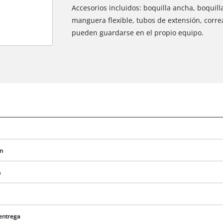
Accesorios incluidos: boquilla ancha, boquill
manguera flexible, tubos de extensión, corre
pueden guardarse en el propio equipo.
ón
n
¡Necesitamos su consentimiento para
cargar el servicio Google Maps!
This content is not permitted to load due
to trackers that are not disclosed to the
 entrega