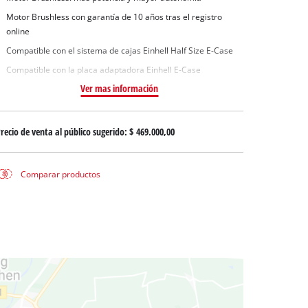
 aguas sucias
Motor Brushless con garantía de 10 años tras el registro
 agua limpia
online
para pozos
Compatible con el sistema de cajas Einhell Half Size E-Case
Compatible con la placa adaptadora Einhell E-Case
Ver mas información
recio de venta al público sugerido:
$ 469.000,00
Comparar productos