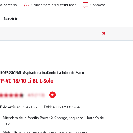
ás cercana
Conviértete en distribuidor
Contacto
Servicio
atería
ctricas
anuales
PROFESSIONAL Aspiradora inalámbrica húmedo/seco
TP-VC 18/10 Li BL L-Solo
º de artículo:
2347155
EAN:
4006825683264
rras
Miembro de la familia Power X-Change, requiere 1 batería de
18 V
n
Motor Brushless: más potencia y mayor autonomía