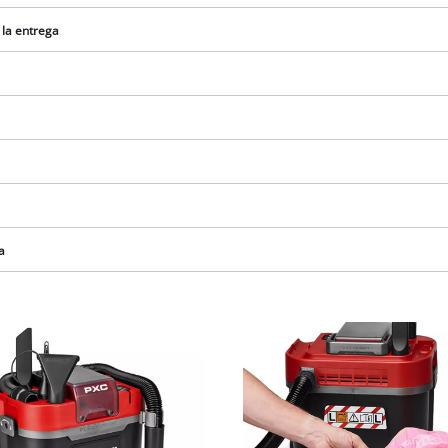
visitor. The website owner needs to setup
the site with their CMP to add this content
 la entrega
to the list of technologies used.
Powered by
Usercentrics Consent
Management Platform
a