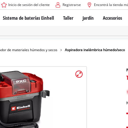
Inicio de sesión del cliente
Registrarse
Encontrá la tienda m
Sistema de baterías Einhell
Taller
Jardín
Accesorios
El sistema de baterías Power X-Change
Atornilladores inalámbricos
Cortadoras de césped a b
Taladros
Cortadoras de césped elé
Taladros de columna
Cortadoras de césped m
Tecnología de baterías
Rotomartillos
Robots cortacésped
ador de materiales húmedos y secos
Aspiradora inalámbrica húmedo/seco
Brushless
Amoladora angular
Baterías: Einhell original vs. réplicas
Herramientas multifunción
Routers para madera
Sierras
Sobre Einhell PROFESSIONAL
Bordeadoras de césped
Cepillos eléctricos
Todos los dispositivos PROFESSIONAL
Desmalezadoras
Máquinas de Lijado
N
Herramientas eléctricas PROFESSIONAL
Afiladores de cadenas para motosie
Herramientas de jardín PROFESSIONAL
Lijadoras de banda
Bombas para casa y jardí
Mezcladores