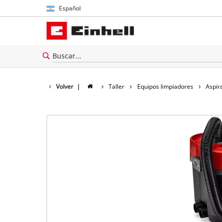
Español
Español
English
Volver
|
Taller
Equipos limpiadores
Aspir