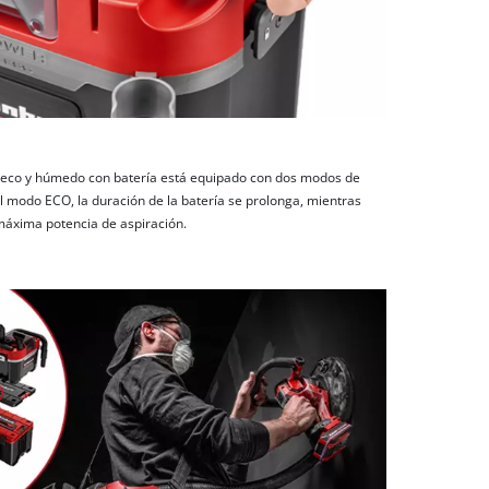
n seco y húmedo con batería está equipado con dos modos de
 modo ECO, la duración de la batería se prolonga, mientras
áxima potencia de aspiración.