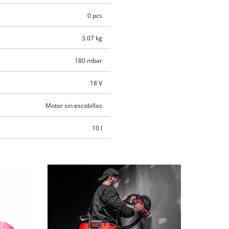
0 pcs
3.07 kg
180 mbar
18 V
Motor sin escobillas
10 l