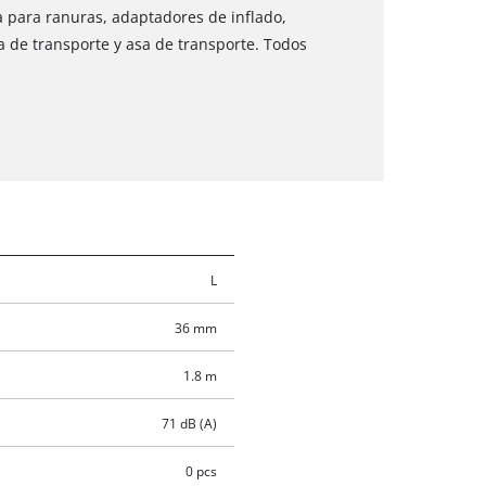
a para ranuras, adaptadores de inflado,
a de transporte y asa de transporte. Todos
L
36 mm
1.8 m
71 dB (A)
0 pcs