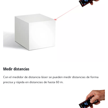
¡Necesitamos su consentimiento para
cargar el servicio Google Maps!
This content is not permitted to load due
to trackers that are not disclosed to the
visitor. The website owner needs to setup
the site with their CMP to add this content
to the list of technologies used.
Powered by
Usercentrics Consent
Management Platform
Medir distancias
Con el medidor de distancia láser se pueden medir distancias de forma
precisa y rápida en distancias de hasta 60 m.