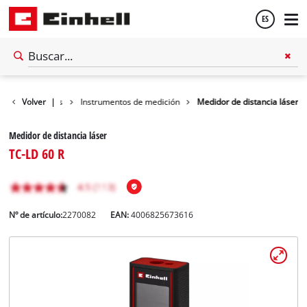
ES
Español
as inalámbricas
Volver
|
Instrumentos de medición
Medidor de distancia láser
English
Medidor de distancia láser
TC-LD 60 R
Nº de artículo:
2270082
EAN:
4006825673616