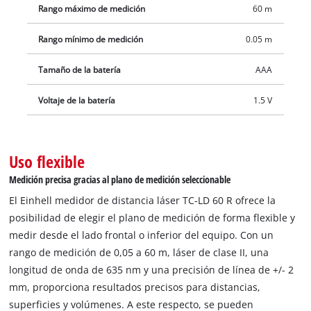
Rango máximo de medición
60 m
después de 1 minuto de inactividad protege las pilas. La
carcasa con superficies de agarre suave queda de forma
Rango mínimo de medición
0.05 m
agradable y segura en la mano. El medidor de distancia láser
se suministra con una práctica bolsa. Para el funcionamiento
Tamaño de la batería
AAA
se necesitan 2 pilas AAA de 1,5 V, que no están incluidas en el
Voltaje de la batería
1.5 V
alcance del envío.
Uso flexible
Medición precisa gracias al plano de medición seleccionable
El Einhell medidor de distancia láser TC-LD 60 R ofrece la
posibilidad de elegir el plano de medición de forma flexible y
medir desde el lado frontal o inferior del equipo. Con un
rango de medición de 0,05 a 60 m, láser de clase II, una
longitud de onda de 635 nm y una precisión de línea de +/- 2
mm, proporciona resultados precisos para distancias,
superficies y volúmenes. A este respecto, se pueden